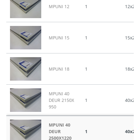
MPUNI 12
1
12x250
MPUNI 15
1
15x250
MPUNI 18
1
18x250
MPUNI 40
DEUR 2150X
1
40x215
950
MPUNI 40
DEUR
1
40x250
2500X1220