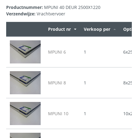
Productnummer:
MPUNI 40 DEUR 2500X1220
Verzendwijze:
Vrachtvervoer
Product nr
Verkoop per
Opties
MPUNI 6
1
6x2500
MPUNI 8
1
8x2500
MPUNI 10
1
10x250