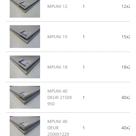
MPUNI 12
1
12x250
MPUNI 15
1
15x250
MPUNI 18
1
18x250
MPUNI 40
DEUR 2150X
1
40x215
950
MPUNI 40
DEUR
1
40x250
2500X1220