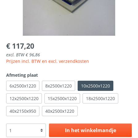
€ 117,20
excl. BTW € 96,86
Prijzen incl. BTW en excl. verzendkosten
Afmeting plaat
6x2500x1220
8x2500x1220
10x2500x1220
12x2500x1220
15x2500x1220
18x2500x1220
40x2150x950
40x2500x1220
In het winkelmandje