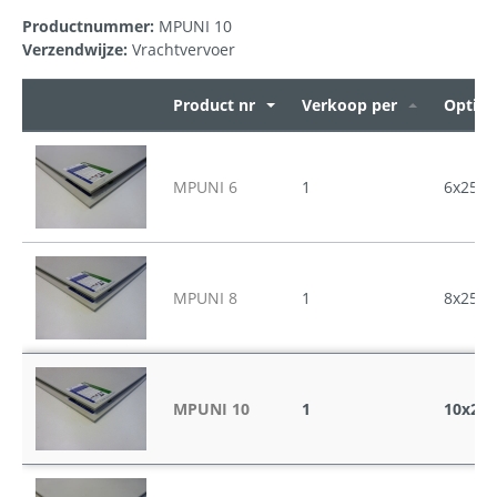
Productnummer:
MPUNI 10
Verzendwijze:
Vrachtvervoer
Product nr
Verkoop per
Opties
MPUNI 6
1
6x2500
MPUNI 8
1
8x2500
MPUNI 10
1
10x250