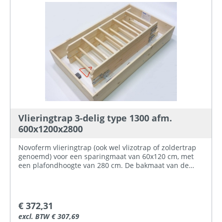
Vlieringtrap 3-delig type 1300 afm.
600x1200x2800
Novoferm vlieringtrap (ook wel vlizotrap of zoldertrap
genoemd) voor een sparingmaat van 60x120 cm, met
een plafondhoogte van 280 cm. De bakmaat van de
vlieringtrap is 59 x 118,5 cm. Dit is een drie-delige
vlieringtrap incl. raveelbak, luik en beslag. De drie
delige vlieringtrappen (zoldertrappen) van Novoferm
zijn voorzien van een tweezijdig wit geisoleerd luik, met
€ 372,31
een verzonken sluiting incl. bedieningsstok. De treden
excl. BTW € 307,69
van de vlieringtrap zijn voorzien van anti-slip, hebben