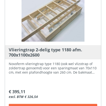
Vlieringtrap 2-delig type 1180 afm.
700x1100x2600
Novoferm vlieringtrap type 1180 (ook wel vlizotrap of
zoldertrap genoemd) voor een sparingmaat van 70x110
cm, met een plafondhoogte van 260 cm. De bakmaat
van de vlieringtrap is 68 x 109 cm. Novoferm
vlieringtrap type 1180 is een twee-delige schuiftrap
incl. raveelbak, luik en beslag. De vlieringtrappen
(zoldertrappen) van Novoferm zijn voorzien van een
€ 395,11
tweezijdig wit geisoleerd luik, met een verzonken
excl. BTW € 326,54
sluiting. De treden van de vlieringtrap zijn voorzien van
anti-slip, hebben een optrede van 20 cm en zijn