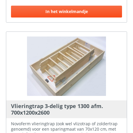
een optrede van 20 cm en zijn verbonden aan de
trapboom door een zwaluwstaartverbinding. De
In het winkelmandje
afstand tussen de vlieringtrap en het luik is 8 cm,
waardoor de trap ook goed beloopbaar is voor mensen
met een grotere schoenmaat. Door de vouwconstructie
is er op de zolder geen zwenkruimte nodig.
Vlieringtrap 3-delig type 1300 afm.
700x1200x2600
Novoferm vlieringtrap (ook wel vlizotrap of zoldertrap
genoemd) voor een sparingmaat van 70x120 cm, met