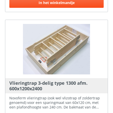
verbonden aan de trapboom door een
In het winkelmandje
zwaluwstaartverbinding. De afstand tussen de
vlieringtrap en het luik is 8 cm, waardoor de trap ook
goed beloopbaar is voor mensen met een grotere
schoenmaat. Trapvergrendeling door middel van
bladveer. Door de schuifconstructie is er op de zolder
zwenkruimte nodig.
Vlieringtrap 3-delig type 1300 afm.
600x1200x2400
Novoferm vlieringtrap (ook wel vlizotrap of zoldertrap
genoemd) voor een sparingmaat van 60x120 cm, met
een plafondhoogte van 240 cm. De bakmaat van de
vlieringtrap is 59 x 118,5 cm. Dit is een drie-delige