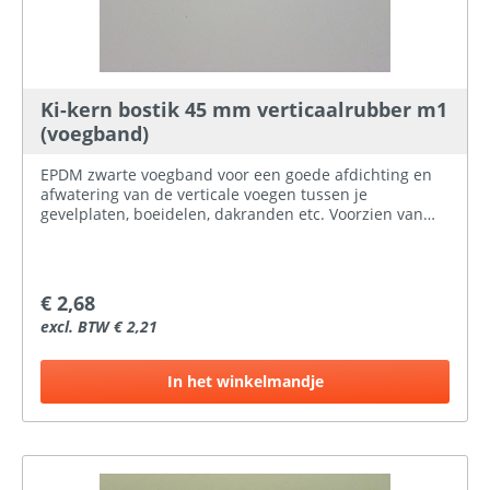
Ki-kern bostik 45 mm verticaalrubber m1
(voegband)
EPDM zwarte voegband voor een goede afdichting en
afwatering van de verticale voegen tussen je
gevelplaten, boeidelen, dakranden etc. Voorzien van
lippen voor een goede afdichting. De bostik
verticaalrubber aan het regelwerk bevestigen, waarna
de Ki-kern platen van ProBouwen door middel van
schroeven of verlijming op het regelwerk wordt
€ 2,68
bevestigd.
excl. BTW € 2,21
In het winkelmandje