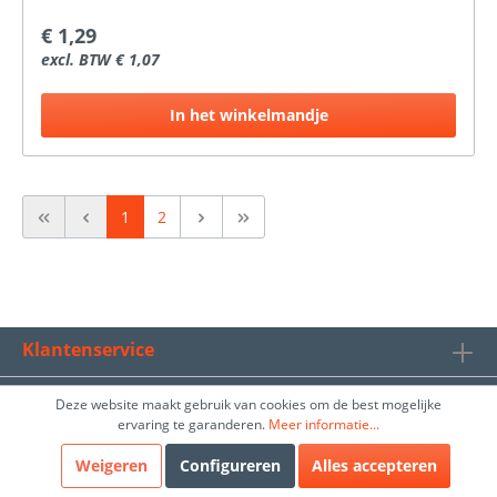
€ 1,29
excl. BTW € 1,07
In het winkelmandje
1
2
Klantenservice
Algemeen
Deze website maakt gebruik van cookies om de best mogelijke
ervaring te garanderen.
Meer informatie...
ProBouwen BV
Weigeren
Configureren
Alles accepteren