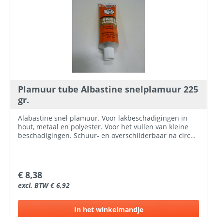
Plamuur tube Albastine snelplamuur 225
gr.
Alabastine snel plamuur. Voor lakbeschadigingen in
hout, metaal en polyester. Voor het vullen van kleine
beschadigingen. Schuur- en overschilderbaar na circa
30 minuten. Overschilderbaar met alle soorten verf
(alkyd en acryl) of beits. Inhoud: 225 gram.
€ 8,38
excl. BTW € 6,92
In het winkelmandje