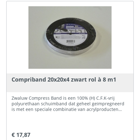
Compriband 20x20x4 zwart rol à 8 m1
Zwaluw Compress Band is een 100% (H) C.F.K-vrij
polyurethaan schuimband dat geheel geïmpregneerd
is met een speciale combinatie van acrylproducten
(geen bitumen!). Door de levering in
voorgecomprimeerde vorm is het band in velerlei
voegen eenvoudig, snel en schoon aan te brengen,
waarbij door na-expansie van het band de voeg perfect
€ 17,87
wordt afgedicht. Bij voldoende comprimering wordt