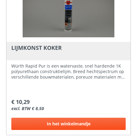
LIJMKONST KOKER
Würth Rapid Pur is een watervaste, snel hardende 1K
polyurethaan construktielijm. Breed hechtspectrum op
verschillende bouwmaterialen, poreuze materialen met
poreuze of niet poreuze materialen. Zoals op hout, of
hout op beton, natuursteen, vezelcementplaten,
isolatiemateriaal, harde kunststof platen (Trespa,
Formica e.d.), sandwichplaten en metaal. Binnen en
€ 10,29
buiten toepasbaar.
excl. BTW € 8,50
In het winkelmandje