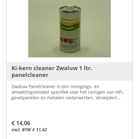
Ki-kern cleaner Zwaluw 1 ltr.
panelcleaner
Zwaluw Panelcleaner is een reinigings- en
ontvettingsmiddel specifiek voor het reinigen van HPL
gevelpanelen en metalen rasterwerken. Verwijdert
verontreinigingen en eventuele aanslag van vet of
vuil. Niet geschikt voor het reinigen van
oplosmiddelgevoelige materialen (vooraf testen).
€ 14,06
excl. BTW € 11,62