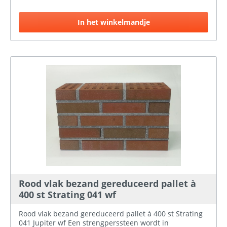
strakke vorm met snijvlakken hebben, of door middel
van stempelrollen worden voorzien van een structuur
In het winkelmandje
of tekening. Alleen een strengperssteen kan
geperforeerd zijn, dit doordat ze de opening van de
strengpersmachine voorzien van staven ter plaatse van
de perforatie. Het voordeel van het perforeren is een
gelijkmatige droging en verstening bij het bakken,
materiaal besparing en een lager gewicht. Indien u
twijfelt over de kleur/uiterlijk van de stenen kunt u bij
ons een steenmonster aanvragen.
Rood vlak bezand gereduceerd pallet à
400 st Strating 041 wf
Rood vlak bezand gereduceerd pallet à 400 st Strating
041 Jupiter wf Een strengperssteen wordt in