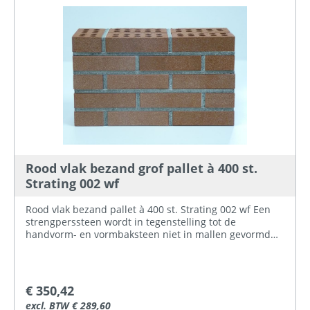
gelijkmatige droging en verstening bij het bakken,
materiaal besparing en een lager gewicht. Indien u
twijfelt over de kleur/uiterlijk van de stenen kunt u bij
ons een steenmonster aanvragen.
Rood vlak bezand grof pallet à 400 st.
Strating 002 wf
Rood vlak bezand pallet à 400 st. Strating 002 wf Een
strengperssteen wordt in tegenstelling tot de
handvorm- en vormbaksteen niet in mallen gevormd
maar komt de klei uit een strengpersmachine. De
strengpersmachine drukt de klei door een opening met
de afmeting van de gewenste steen. Hierna worden de
stroken klei op de dikte van de steen afgesneden.
€ 350,42
Doordat dit een doorlopend proces is, is een snelle
excl. BTW € 289,60
productie mogelijk. De strengperssteen kan een