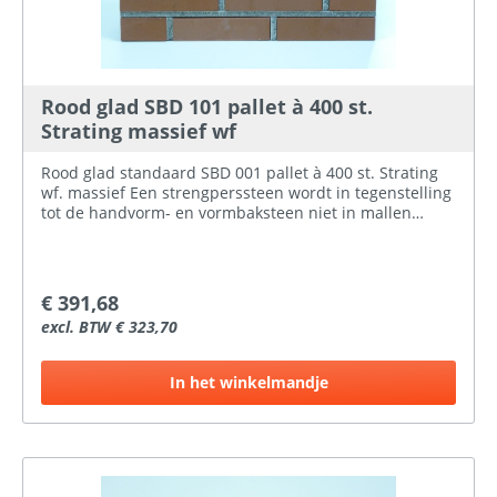
Rood glad SBD 101 pallet à 400 st.
Strating massief wf
Rood glad standaard SBD 001 pallet à 400 st. Strating
wf. massief Een strengperssteen wordt in tegenstelling
tot de handvorm- en vormbaksteen niet in mallen
gevormd maar komt de klei uit een strengpersmachine.
De strengpersmachine drukt de klei door een opening
met de afmeting van de gewenste steen. Hierna
worden de stroken klei op de dikte van de steen
€ 391,68
afgesneden. Doordat dit een doorlopend proces is, is
excl. BTW € 323,70
een snelle productie mogelijk. De strengperssteen kan
een strakke vorm met snijvlakken hebben, of door
middel van stempelrollen worden voorzien van een
In het winkelmandje
structuur of tekening.