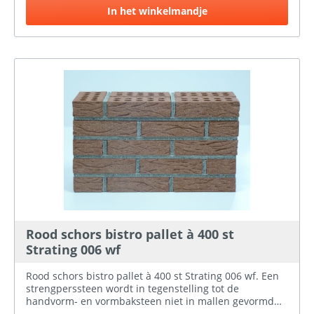
stempelrollen worden voorzien van een structuur of
In het winkelmandje
tekening. Alleen een strengperssteen kan geperforeerd
zijn, dit doordat ze de opening van de
strengpersmachine voorzien van staven ter plaatse van
de perforatie. Het voordeel van het perforeren is een
gelijkmatige droging en verstening bij het bakken,
materiaal besparing en een lager gewicht. Indien u
twijfelt over de kleur/uiterlijk van de stenen kunt u bij
ons een steenmonster aanvragen.
Rood schors bistro pallet à 400 st
Strating 006 wf
Rood schors bistro pallet à 400 st Strating 006 wf. Een
strengperssteen wordt in tegenstelling tot de
handvorm- en vormbaksteen niet in mallen gevormd
maar komt de klei uit een strengpersmachine. De