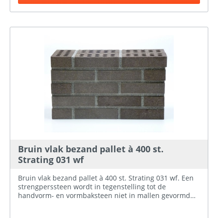
een strengperssteen kan geperforeerd zijn, dit doordat
ze de opening van de strengpersmachine voorzien van
staven ter plaatse van de perforatie. Het voordeel van
het perforeren is een gelijkmatige droging en
verstening bij het bakken, materiaal besparing en een
lager gewicht. Indien u twijfelt over de kleur/uiterlijk
van de stenen kunt u bij ons een steenmonster
aanvragen.
Bruin vlak bezand pallet à 400 st.
Strating 031 wf
Bruin vlak bezand pallet à 400 st. Strating 031 wf. Een
strengperssteen wordt in tegenstelling tot de
handvorm- en vormbaksteen niet in mallen gevormd
maar komt de klei uit een strengpersmachine. De
strengpersmachine drukt de klei door een opening met