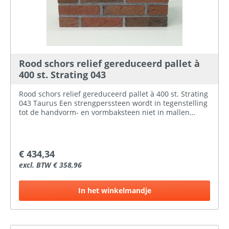
Rood schors relief gereduceerd pallet à
400 st. Strating 043
Rood schors relief gereduceerd pallet à 400 st. Strating
043 Taurus Een strengperssteen wordt in tegenstelling
tot de handvorm- en vormbaksteen niet in mallen
gevormd maar komt de klei uit een strengpersmachine.
De strengpersmachine drukt de klei door een opening
met de afmeting van de gewenste steen. Hierna
worden de stroken klei op de dikte van de steen
€ 434,34
afgesneden. Doordat dit een doorlopend proces is, is
excl. BTW € 358,96
een snelle productie mogelijk. De strengperssteen kan
een strakke vorm met snijvlakken hebben, of door
middel van stempelrollen worden voorzien van een
In het winkelmandje
structuur of tekening. Alleen een strengperssteen kan
geperforeerd zijn, dit doordat ze de opening van de
strengpersmachine voorzien van staven ter plaatse van
de perforatie. Het voordeel van het perforeren is een