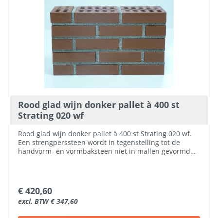
Rood glad wijn donker pallet à 400 st
Strating 020 wf
Rood glad wijn donker pallet à 400 st Strating 020 wf.
Een strengperssteen wordt in tegenstelling tot de
handvorm- en vormbaksteen niet in mallen gevormd
maar komt de klei uit een strengpersmachine. De
strengpersmachine drukt de klei door een opening met
de afmeting van de gewenste steen. Hierna worden de
stroken klei op de dikte van de steen afgesneden.
€ 420,60
Doordat dit een doorlopend proces is, is een snelle
excl. BTW € 347,60
productie mogelijk. De strengperssteen kan een strakke
vorm met snijvlakken hebben, of door middel van