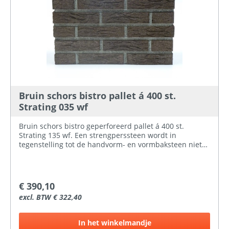
Bruin schors bistro pallet á 400 st.
Strating 035 wf
Bruin schors bistro geperforeerd pallet á 400 st.
Strating 135 wf. Een strengperssteen wordt in
tegenstelling tot de handvorm- en vormbaksteen niet
in mallen gevormd maar komt de klei uit een
strengpersmachine. De strengpersmachine drukt de
klei door een opening met de afmeting van de
gewenste steen. Hierna worden de stroken klei op de
€ 390,10
dikte van de steen afgesneden. Doordat dit een
excl. BTW € 322,40
doorlopend proces is, is een snelle productie mogelijk.
De strengperssteen kan een strakke vorm met
snijvlakken hebben, of door middel van stempelrollen
In het winkelmandje
worden voorzien van een structuur of tekening. Alleen