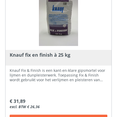
Knauf fix en finish à 25 kg
Knauf Fix & Finish is een kant-en-klare gipsmortel voor
lijmen en dunpleisterwerk. Toepassing Fix & Finish
wordt gebruikt voor het verlijmen en pleisteren van
niet dragende scheidingswanden bestaand uit
cellenbeton-, gips- of kalkzandsteenblokken, tevens is
het geschikt voor het (blauw)pleisteren van beton,
stuclagen van gips of kalkmortel.Klik hier voor meer
€ 31,89
informatieKlik hier voor het veiligheidsbladKlik hier
excl. BTW € 26,36
voor de brochure