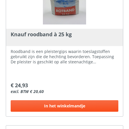
Knauf roodband à 25 kg
Roodband is een pleistergips waarin toeslagstoffen
gebruikt zijn die de hechting bevorderen. Toepassing
De pleister is geschikt op alle steenachtige
binnenwanden en plafonds, inclusief keukens en
badkamers in woningen. Het product is niet geschikt
voor vochtige bedrijfsruimtes.Klik hier voor meer
informatieKlik hier voor het veiligheidsblad
€ 24,93
excl. BTW € 20,60
In het winkelmandje