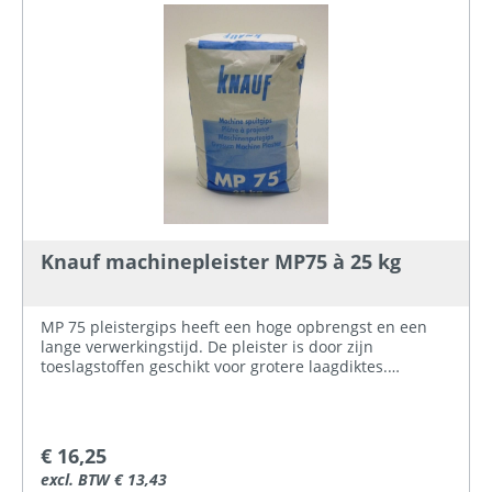
Knauf machinepleister MP75 à 25 kg
MP 75 pleistergips heeft een hoge opbrengst en een
lange verwerkingstijd. De pleister is door zijn
toeslagstoffen geschikt voor grotere laagdiktes.
Toepassing Alle steenachtige wanden en plafonds
binnenshuis zijn geschikt om de pleister op aan te
brengen, inclusief keukens en badkamers in woningen.
Ook is de pleister bij uitstek geschikt voor
€ 16,25
pleisterdragers zoals stucplaten of Stucanet. De MP 75
excl. BTW € 13,43
heeft de kortste afbindtijd en de fijnste vulstoffen,