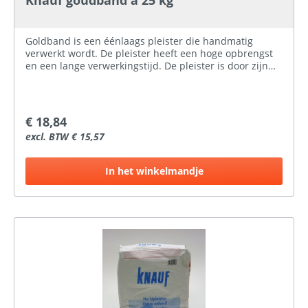
Knauf goudband à 25 kg
Goldband is een éénlaags pleister die handmatig
verwerkt wordt. De pleister heeft een hoge opbrengst
en een lange verwerkingstijd. De pleister is door zijn
toeslagstoffen geschikt voor grotere laagdiktes. Een
kant-en-klare gipsmortel (pleistergips), conform BRL
4201, Kiwa K2572. Toepassing Alle steenachtige
wanden en plafonds binnenshuis zijn geschikt om de
€ 18,84
pleister op aan te brengen, inclusief keukens en
excl. BTW € 15,57
badkamers in woningen. Ook is de pleister bij uitstek
geschikt voor pleisterdragers zoals stucplaten of
Stucanet.Klik hier voor meer informatieKlik hier voor
In het winkelmandje
het veiligheidsblad