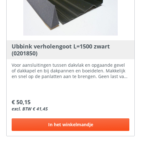
Ubbink verholengoot L=1500 zwart
(0201850)
Voor aansluitingen tussen dakvlak en opgaande gevel
of dakkapel en bij dakpannen en boeidelen. Makkelijk
en snel op de panlatten aan te brengen. Geen last van
stuifsneeuw dankzij meegeleverde schuimstroken,
dooiwater wordt vrij onder de pannen afgevoerd.
Breedte: 180 mm Lengte: 1500 mm Hoogte: 100 mm
€ 50,15
excl. BTW € 41,45
In het winkelmandje