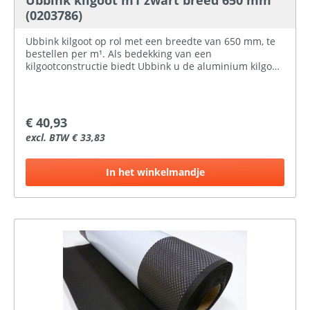
Ubbink kilgoot m1 zwart breed 650 mm
(0203786)
Ubbink kilgoot op rol met een breedte van 650 mm, te
bestellen per m¹. Als bedekking van een
kilgootconstructie biedt Ubbink u de aluminium kilgoot
op rol. De kilgoot is aan te brengen op een harde vlakke
ondergrond (dakplaat, multiplex, metaalstrook) en
onder reeds aangebrachte panlatten. Zeer snel te
verwerken. Geen lasverbindingen en geen zichtbare
€ 40,93
stuiknaden. De aluminium kilgoot op rol is perfect
excl. BTW € 33,83
vormbaar en heeft niet de neiging terug te veren. Licht
van gewicht en makkelijk op maat te maken met een
schaar of mes.
In het winkelmandje