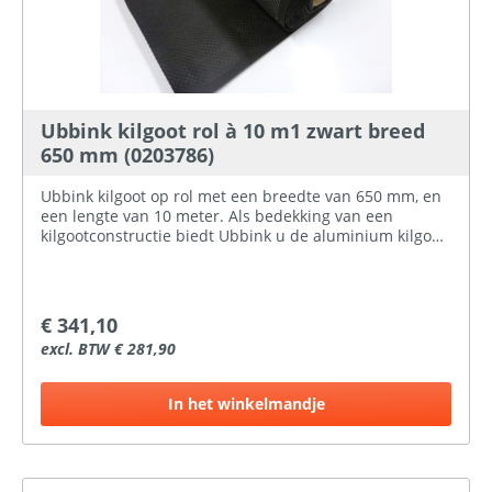
Ubbink kilgoot rol à 10 m1 zwart breed
650 mm (0203786)
Ubbink kilgoot op rol met een breedte van 650 mm, en
een lengte van 10 meter. Als bedekking van een
kilgootconstructie biedt Ubbink u de aluminium kilgoot
op rol. De kilgoot is aan te brengen op een harde vlakke
ondergrond (dakplaat, multiplex, metaalstrook) en
onder reeds aangebrachte panlatten. Zeer snel te
verwerken. Geen lasverbindingen en geen zichtbare
€ 341,10
stuiknaden. De aluminium kilgoot op rol is perfect
excl. BTW € 281,90
vormbaar en heeft niet de neiging terug te veren. Licht
van gewicht en makkelijk op maat te maken met een
schaar of mes.
In het winkelmandje