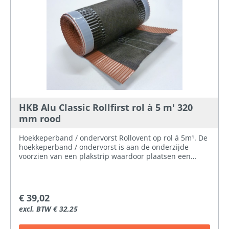
HKB Alu Classic Rollfirst rol à 5 m' 320
mm rood
Hoekkeperband / ondervorst Rollovent op rol á 5m¹. De
hoekkeperband / ondervorst is aan de onderzijde
voorzien van een plakstrip waardoor plaatsen een
gemak is. De HKB heeft een breedte van 320mm. Kleur;
Rood
€ 39,02
excl. BTW € 32,25