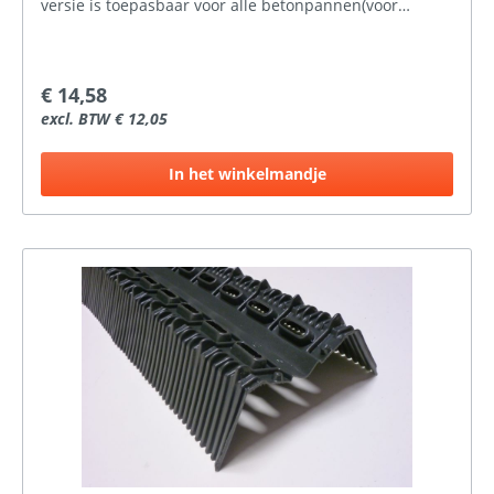
versie is toepasbaar voor alle betonpannen(voor
panvormen zoals OVH en Romaans is er de 118 mm-
versie). Ubbink ondervorst met een werkende lengte
van 900 mm.Ventilatieopening: 130 cm2 per
meterKleur: zwartMateriaal: UV-bestendig
€ 14,58
LDPEMontage: bevestig op de ruiter
excl. BTW € 12,05
In het winkelmandje