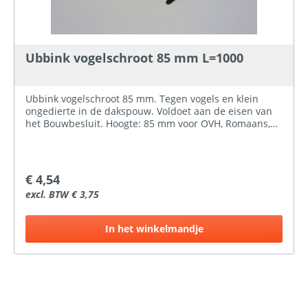
Ubbink vogelschroot 85 mm L=1000
Ubbink vogelschroot 85 mm. Tegen vogels en klein
ongedierte in de dakspouw. Voldoet aan de eisen van
het Bouwbesluit. Hoogte: 85 mm voor OVH, Romaans,
en golfplaat 177 x 51 mm. (55 mm uitvoering voor alle
overige pannen) Lengte: 1000 mmKleur:
zwartMateriaal: recyclebaar PP Montage: bevestiging
op de onderste (staande) panlat of onderpanprofiel
€ 4,54
excl. BTW € 3,75
In het winkelmandje