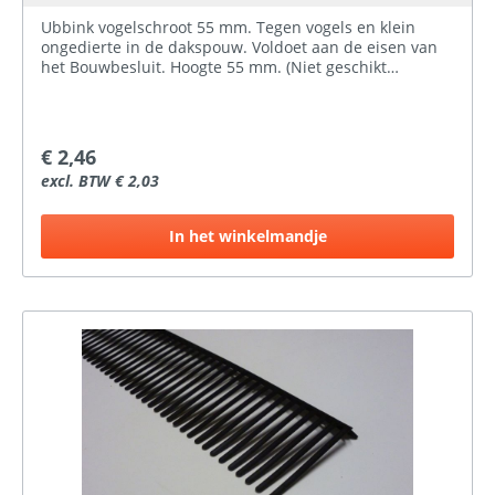
Ubbink vogelschroot 55 mm. Tegen vogels en klein
ongedierte in de dakspouw. Voldoet aan de eisen van
het Bouwbesluit. Hoogte 55 mm. (Niet geschikt
voor OVH pan, Romaans, en golfplaat (177 x 51 mm).
Gebruik hiervoor de vogelschoot van 85 mm.) Lengte:
1000 mmKleur: zwartMateriaal: recyclebaar
PP Montage: bevestiging op de onderste (staande)
€ 2,46
panlat of onderpanprofiel
excl. BTW € 2,03
In het winkelmandje