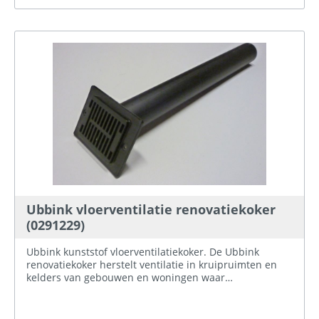
Ubbink vloerventilatie renovatiekoker
(0291229)
Ubbink kunststof vloerventilatiekoker. De Ubbink
renovatiekoker herstelt ventilatie in kruipruimten en
kelders van gebouwen en woningen waar
spouwmuurisolatie is toegepast. Deze koker is met
name geschikt als ventilatie in de kruipruimte
onvoldoende of niet aanwezig is. Afmeting rooster: 90 x