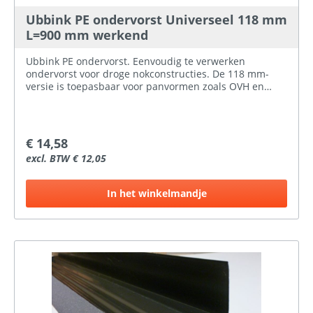
Ubbink PE ondervorst Universeel 118 mm
L=900 mm werkend
Ubbink PE ondervorst. Eenvoudig te verwerken
ondervorst voor droge nokconstructies. De 118 mm-
versie is toepasbaar voor panvormen zoals OVH en
Romaans(voor betonpannen is er de 95 mm-versie).
Ubbink ondervorst met een werkende lengte van 900
mm.Ventilatieopening: 130 cm2 per meterKleur:
zwartMateriaal: UV-bestendig LDPEMontage: bevestig
€ 14,58
op de ruiter
excl. BTW € 12,05
In het winkelmandje