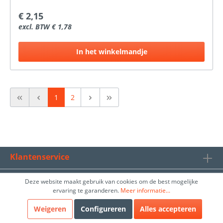
€ 2,15
excl. BTW € 1,78
In het winkelmandje
1
2
Klantenservice
Algemeen
Deze website maakt gebruik van cookies om de best mogelijke
ervaring te garanderen.
Meer informatie...
ProBouwen BV
Weigeren
Configureren
Alles accepteren