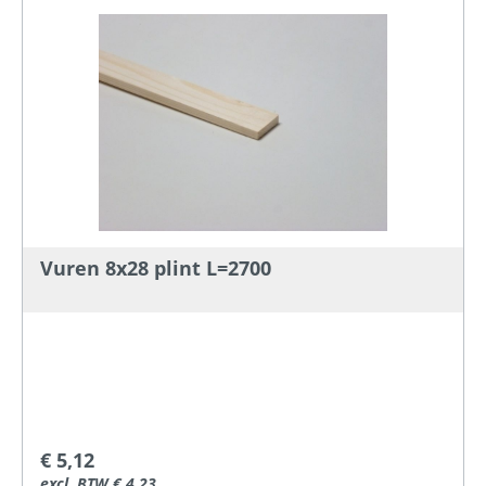
Vuren 8x28 plint L=2700
€ 5,12
excl. BTW € 4,23