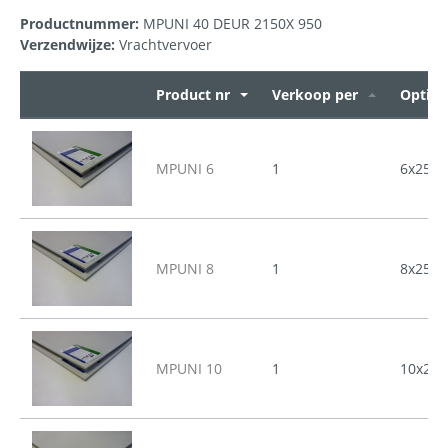
Productnummer:
MPUNI 40 DEUR 2150X 950
Verzendwijze:
Vrachtvervoer
Product nr
Verkoop per
Opties
MPUNI 6
1
6x2500
MPUNI 8
1
8x2500
MPUNI 10
1
10x250