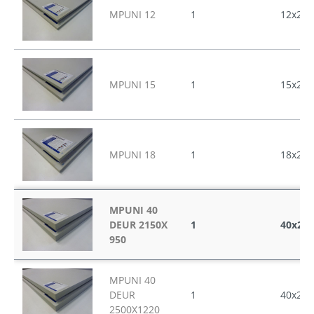
MPUNI 12
1
12x250
MPUNI 15
1
15x250
MPUNI 18
1
18x250
MPUNI 40
DEUR 2150X
1
40x215
950
MPUNI 40
DEUR
1
40x250
2500X1220