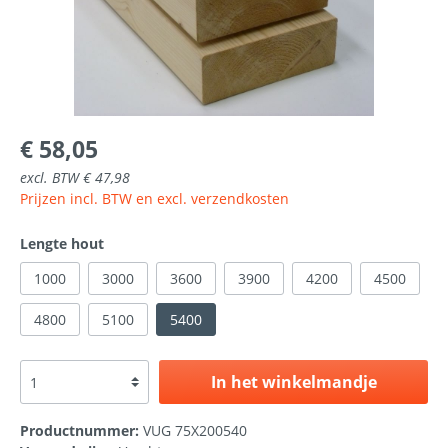
€ 58,05
excl. BTW € 47,98
Prijzen incl. BTW en excl. verzendkosten
Lengte hout
1000
3000
3600
3900
4200
4500
4800
5100
5400
In het winkelmandje
Productnummer:
VUG 75X200540