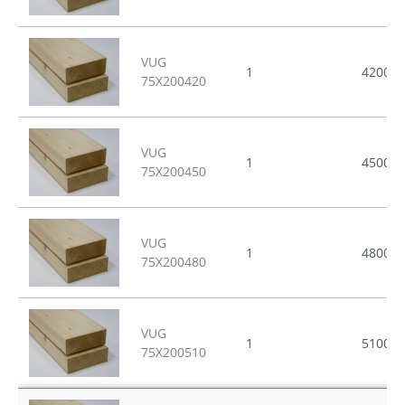
VUG
1
4200
75X200420
VUG
1
4500
75X200450
VUG
1
4800
75X200480
VUG
1
5100
75X200510