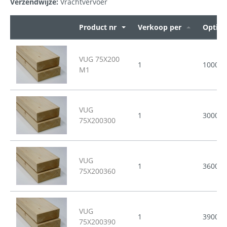
Verzendwijze:
Vrachtvervoer
Product nr
Verkoop per
Opties
VUG 75X200
1
1000
M1
VUG
1
3000
75X200300
VUG
1
3600
75X200360
VUG
1
3900
75X200390