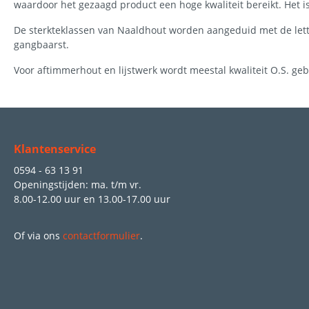
waardoor het gezaagd product een hoge kwaliteit bereikt. Het i
De sterkteklassen van Naaldhout worden aangeduid met de letter
gangbaarst.
Voor aftimmerhout en lijstwerk wordt meestal kwaliteit O.S. geb
Klantenservice
0594 - 63 13 91
Openingstijden: ma. t/m vr.
8.00-12.00 uur
en
13.00-17.00 uur
Of via ons
contactformulier
.