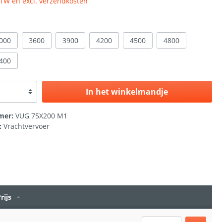
 BTW en excl. verzendkosten
000
3600
3900
4200
4500
4800
400
In het winkelmandje
mer:
VUG 75X200 M1
:
Vrachtvervoer
rijs