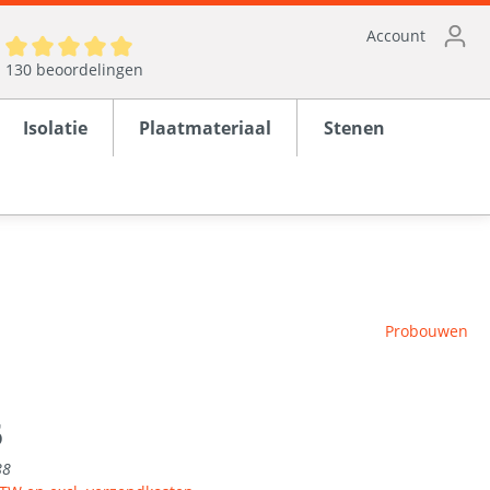
Account
130 beoordelingen
Isolatie
Plaatmateriaal
Stenen
ten
Probouwen
en
rond
5
88