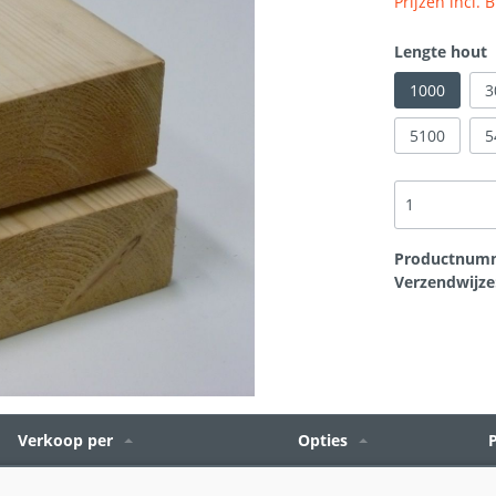
Prijzen incl.
asdelen
rtikelen
t
Scheurherstel gevel
Bouwplaten
Lengte hout
1000
3
loodvervanger
Hang en sluitwerk
5100
5
Productnum
Verzendwijze
Verkoop per
Opties
P