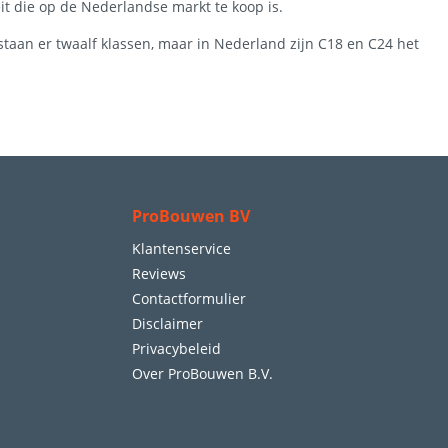
it die op de Nederlandse markt te koop is.
taan er twaalf klassen, maar in Nederland zijn C18 en C24 het
ProBouwen BV
Klantenservice
Reviews
Contactformulier
Disclaimer
Privacybeleid
Over ProBouwen B.V.