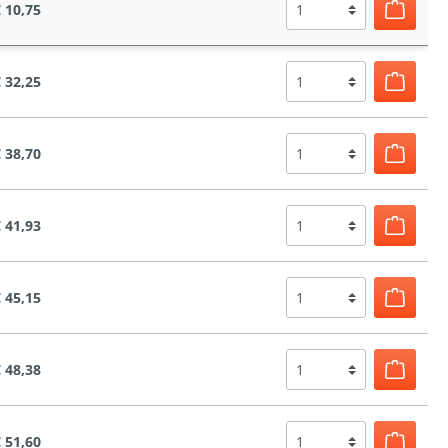
 10,75
 32,25
 38,70
 41,93
 45,15
 48,38
 51,60