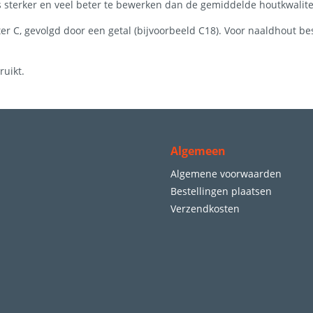
s sterker en veel beter te bewerken dan de gemiddelde houtkwalite
 C, gevolgd door een getal (bijvoorbeeld C18). Voor naaldhout bes
ruikt.
Algemeen
Algemene voorwaarden
Bestellingen plaatsen
Verzendkosten