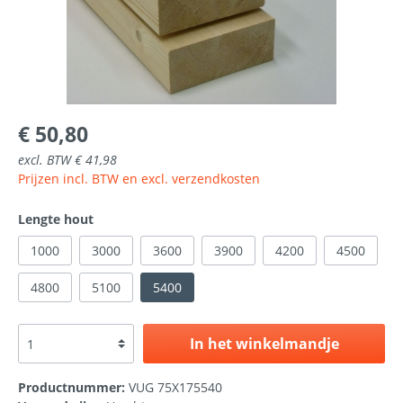
€ 50,80
excl. BTW € 41,98
Prijzen incl. BTW en excl. verzendkosten
Lengte hout
1000
3000
3600
3900
4200
4500
4800
5100
5400
In het winkelmandje
Productnummer:
VUG 75X175540