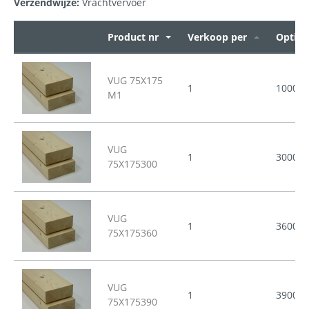
Verzendwijze:
Vrachtvervoer
Product nr
Verkoop per
Opties
VUG 75X175
1
1000
M1
VUG
1
3000
75X175300
VUG
1
3600
75X175360
VUG
1
3900
75X175390