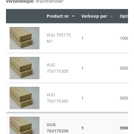
Verzendwijze:
Vrachtvervoer
Product nr
Verkoop per
Opties
VUG 75X175
1
1000
M1
VUG
1
3000
75X175300
VUG
1
3600
75X175360
VUG
1
3900
75X175390