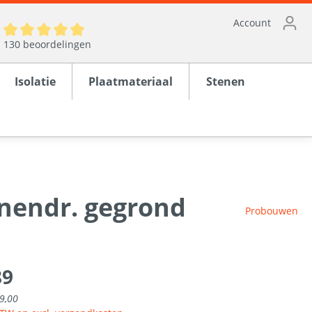
Account
130 beoordelingen
Isolatie
Plaatmateriaal
Stenen
nnendr. gegrond
ten
Probouwen
en
89
rond
9,00