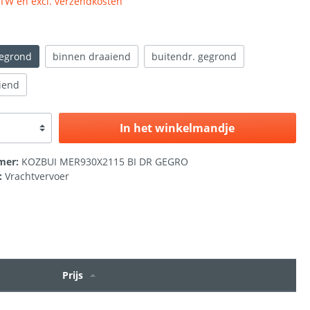
 BTW en excl. verzendkosten
gegrond
binnen draaiend
buitendr. gegrond
iend
In het winkelmandje
mer:
KOZBUI MER930X2115 BI DR GEGRO
:
Vrachtvervoer
Prijs