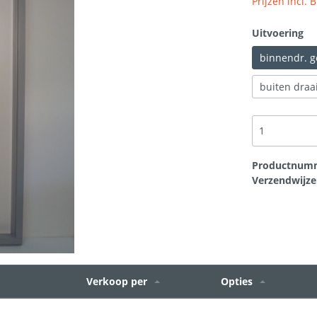
Prijzen incl.
rtikelen
t
Scheurherstel gevel
Bouwplaten
Uitvoering
binnendr. 
loodvervanger
Hang en sluitwerk
buiten draa
Productnum
Verzendwijze
Verkoop per
Opties