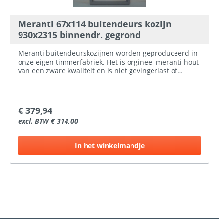
Meranti 67x114 buitendeurs kozijn
930x2315 binnendr. gegrond
Meranti buitendeurskozijnen worden geproduceerd in
onze eigen timmerfabriek. Het is orgineel meranti hout
van een zware kwaliteit en is niet gevingerlast of
gelamineerd.Het kozijnhout wat in de handel
aangeboden wordt is meestal Palapi (wordt verkocht
als meranti) dit is niet te vergelijken met onze kwaliteit.
Hier bij ProBouwen hebben wij meranti
€ 379,94
buitendeurskozijnen voor verschillende standaard
excl. BTW € 314,00
deurmaten op voorraad, zowel naar binnen- als naar
buitendraaiend. Ook is er de keuze in gegrond of
ongegrond.
In het winkelmandje