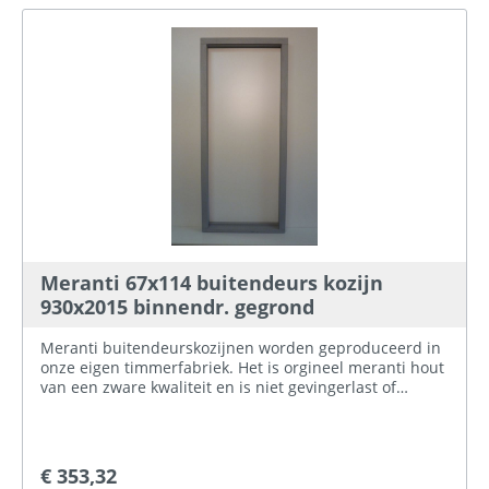
Meranti 67x114 buitendeurs kozijn
930x2015 binnendr. gegrond
Meranti buitendeurskozijnen worden geproduceerd in
onze eigen timmerfabriek. Het is orgineel meranti hout
van een zware kwaliteit en is niet gevingerlast of
gelamineerd.Het kozijnhout wat in de handel
aangeboden wordt is meestal Palapi (wordt verkocht
als meranti) dit is niet te vergelijken met onze kwaliteit.
Hier bij ProBouwen hebben wij meranti
€ 353,32
buitendeurskozijnen voor verschillende standaard