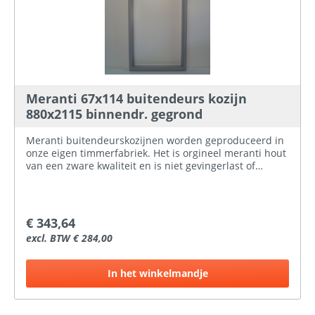
Meranti 67x114 buitendeurs kozijn
880x2115 binnendr. gegrond
Meranti buitendeurskozijnen worden geproduceerd in
onze eigen timmerfabriek. Het is orgineel meranti hout
van een zware kwaliteit en is niet gevingerlast of
gelamineerd.Het kozijnhout wat in de handel
aangeboden wordt is meestal Palapi (wordt verkocht
als meranti) dit is niet te vergelijken met onze kwaliteit.
Hier bij ProBouwen hebben wij meranti
€ 343,64
buitendeurskozijnen voor verschillende standaard
excl. BTW € 284,00
deurmaten op voorraad, zowel naar binnen- als naar
buitendraaiend. Ook is er de keuze in gegrond of
ongegrond.
In het winkelmandje