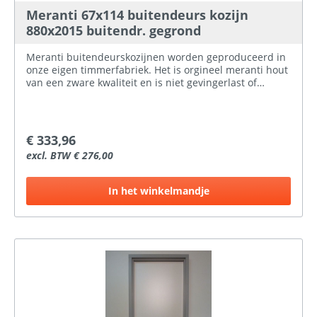
Meranti 67x114 buitendeurs kozijn
880x2015 buitendr. gegrond
Meranti buitendeurskozijnen worden geproduceerd in
onze eigen timmerfabriek. Het is orgineel meranti hout
van een zware kwaliteit en is niet gevingerlast of
gelamineerd.Het kozijnhout wat in de handel
aangeboden wordt is meestal Palapi (wordt verkocht
als meranti) dit is niet te vergelijken met onze kwaliteit.
Hier bij ProBouwen hebben wij meranti
€ 333,96
buitendeurskozijnen voor verschillende standaard
excl. BTW € 276,00
deurmaten op voorraad, zowel naar binnen- als naar
buitendraaiend. Ook is er de keuze in gegrond of
ongegrond.
In het winkelmandje