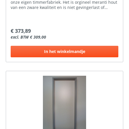
onze eigen timmerfabriek. Het is orgineel meranti hout
van een zware kwaliteit en is niet gevingerlast of
gelamineerd.Het kozijnhout wat in de handel
aangeboden wordt is meestal Palapi (wordt verkocht
als meranti) dit is niet te vergelijken met onze kwaliteit.
Hier bij ProBouwen hebben wij meranti
€ 373,89
buitendeurskozijnen voor verschillende standaard
excl. BTW € 309,00
deurmaten op voorraad, zowel naar binnen- als naar
buitendraaiend. Ook is er de keuze in gegrond of
ongegrond.
In het winkelmandje