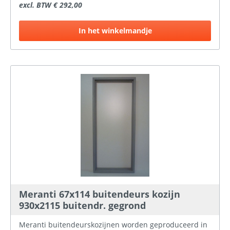
excl. BTW € 292,00
deurmaten op voorraad, zowel naar binnen- als naar
buitendraaiend. Ook is er de keuze in gegrond of
ongegrond.
In het winkelmandje
Meranti 67x114 buitendeurs kozijn
930x2115 buitendr. gegrond
Meranti buitendeurskozijnen worden geproduceerd in