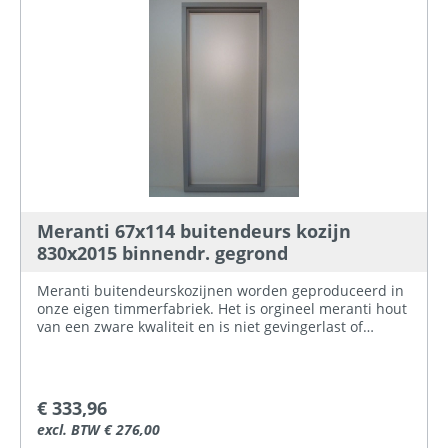
Meranti 67x114 buitendeurs kozijn
830x2015 binnendr. gegrond
Meranti buitendeurskozijnen worden geproduceerd in
onze eigen timmerfabriek. Het is orgineel meranti hout
van een zware kwaliteit en is niet gevingerlast of
gelamineerd.Het kozijnhout wat in de handel
aangeboden wordt is meestal Palapi (wordt verkocht
als meranti) dit is niet te vergelijken met onze kwaliteit.
Hier bij ProBouwen hebben wij meranti
€ 333,96
buitendeurskozijnen voor verschillende standaard
excl. BTW € 276,00
deurmaten op voorraad, zowel naar binnen- als naar