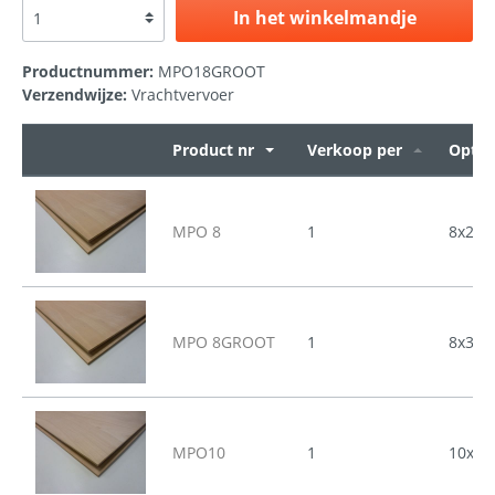
In het winkelmandje
Productnummer:
MPO18GROOT
Verzendwijze:
Vrachtvervoer
Product nr
Verkoop per
Optie
MPO 8
1
8x250
MPO 8GROOT
1
8x310
MPO10
1
10x25