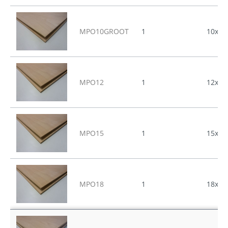
MPO10GROOT
1
10x31
MPO12
1
12x25
MPO15
1
15x25
MPO18
1
18x25