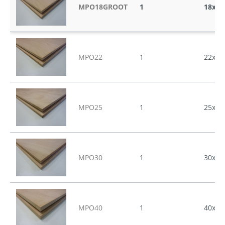
MPO18GROOT
1
18x31
MPO22
1
22x25
MPO25
1
25x25
MPO30
1
30x25
MPO40
1
40x25