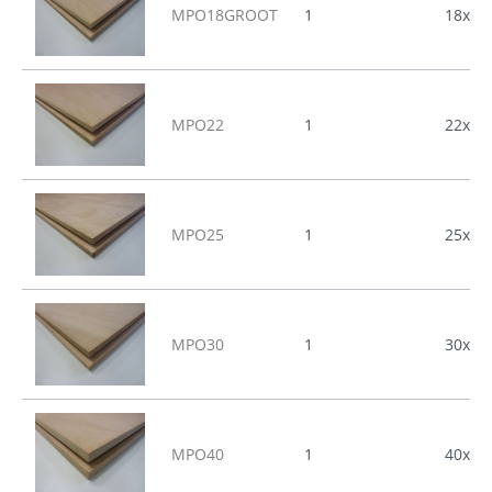
MPO18GROOT
1
18x31
MPO22
1
22x25
MPO25
1
25x25
MPO30
1
30x25
MPO40
1
40x25