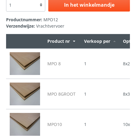
In het winkelmandje
Productnummer:
MPO12
Verzendwijze:
Vrachtvervoer
Product nr
Verkoop per
Optie
MPO 8
1
8x250
MPO 8GROOT
1
8x310
MPO10
1
10x25