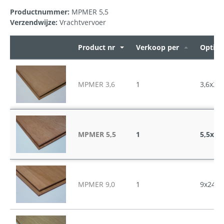
Productnummer:
MPMER 5,5
Verzendwijze:
Vrachtvervoer
Product nr
Verkoop per
Opties
MPMER 3,6
1
3,6x24
MPMER 5,5
1
5,5x24
MPMER 9,0
1
9x2440