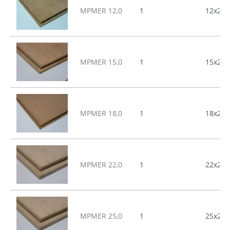
MPMER 12,0
1
12x244
MPMER 15,0
1
15x244
MPMER 18,0
1
18x244
MPMER 22,0
1
22x244
MPMER 25,0
1
25x244