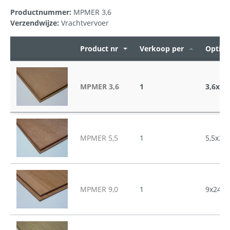
Productnummer:
MPMER 3,6
Verzendwijze:
Vrachtvervoer
Product nr
Verkoop per
Opties
MPMER 3,6
1
3,6x24
MPMER 5,5
1
5,5x24
MPMER 9,0
1
9x2440