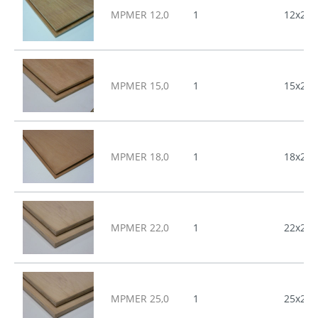
MPMER 12,0
1
12x244
MPMER 15,0
1
15x244
MPMER 18,0
1
18x244
MPMER 22,0
1
22x244
MPMER 25,0
1
25x244