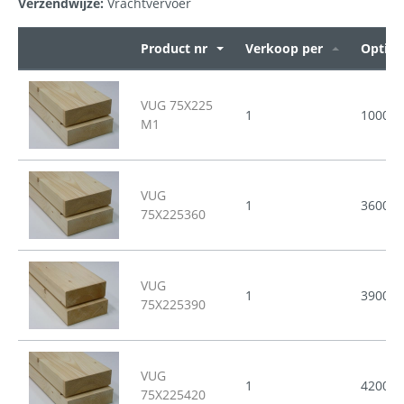
Verzendwijze:
Vrachtvervoer
Product nr
Verkoop per
Opties
VUG 75X225
1
1000
M1
VUG
1
3600
75X225360
VUG
1
3900
75X225390
VUG
1
4200
75X225420