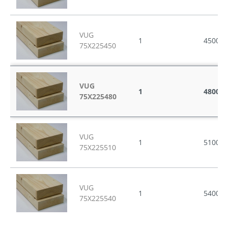
VUG
1
4500
75X225450
VUG
1
4800
75X225480
VUG
1
5100
75X225510
VUG
1
5400
75X225540