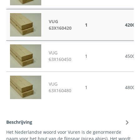
VUG
1
4200
63X160420
VUG
1
4500
63X160450
VUG
1
4800
63X160480
Beschrijving
Het Nederlandse woord voor Vuren is de genormeerde
naam voor het hout van de fijnspar (picea abies). Het wordt