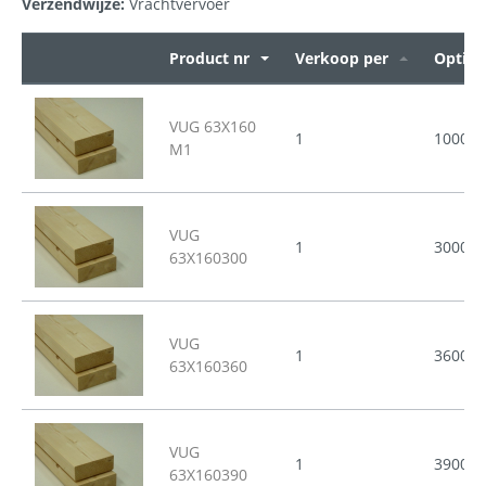
Verzendwijze:
Vrachtvervoer
Product nr
Verkoop per
Opties
VUG 63X160
1
1000
M1
VUG
1
3000
63X160300
VUG
1
3600
63X160360
VUG
1
3900
63X160390