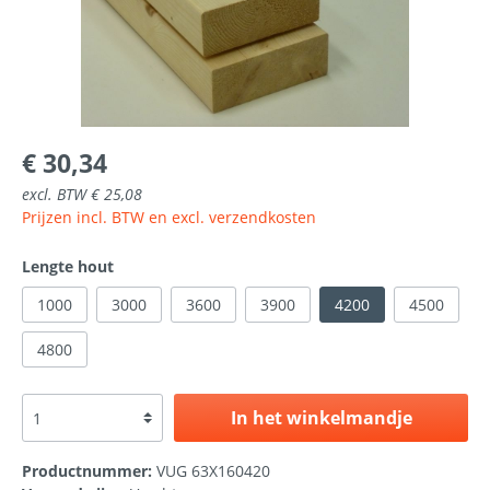
€ 30,34
excl. BTW € 25,08
Prijzen incl. BTW en excl. verzendkosten
Lengte hout
1000
3000
3600
3900
4200
4500
4800
In het winkelmandje
Productnummer:
VUG 63X160420