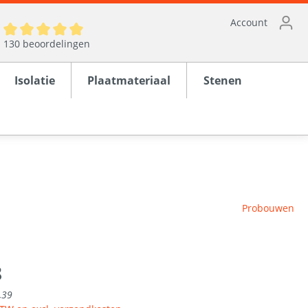
Account
130 beoordelingen
Isolatie
Plaatmateriaal
Stenen
ten
Probouwen
en
rond
8
,39