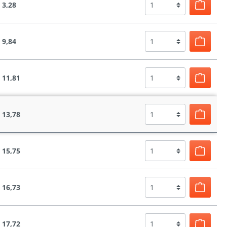
 3,28
 9,84
 11,81
 13,78
 15,75
 16,73
 17,72