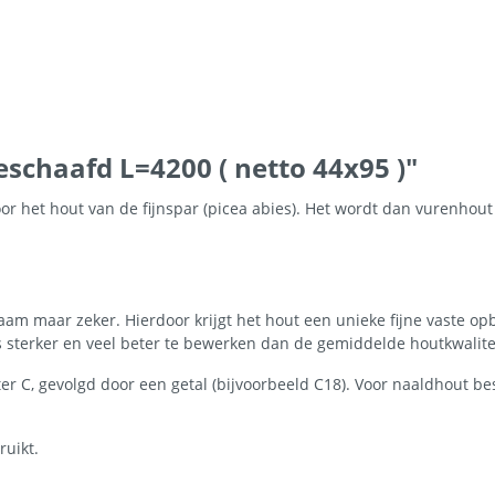
schaafd L=4200 ( netto 44x95 )"
 het hout van de fijnspar (picea abies). Het wordt dan vurenhout
m maar zeker. Hierdoor krijgt het hout een unieke fijne vaste opb
s sterker en veel beter te bewerken dan de gemiddelde houtkwalite
 C, gevolgd door een getal (bijvoorbeeld C18). Voor naaldhout bes
ruikt.