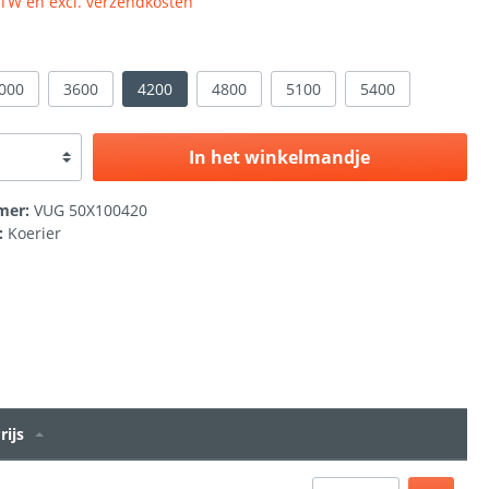
 BTW en excl. verzendkosten
000
3600
4200
4800
5100
5400
In het winkelmandje
mer:
VUG 50X100420
:
Koerier
rijs