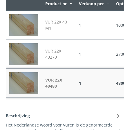
Product nr
Verkoop per
Opties
VUR 22X 40
1
1000
M1
VUR 22X
1
2700
40270
VUR 22X
1
4800
40480
Beschrijving
Het Nederlandse woord voor Vuren is de genormeerde