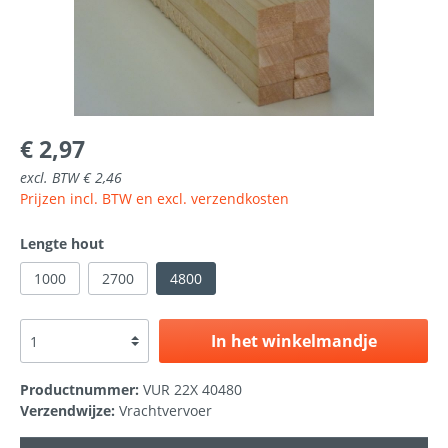
€ 2,97
excl. BTW € 2,46
Prijzen incl. BTW en excl. verzendkosten
Lengte hout
1000
2700
4800
In het winkelmandje
Productnummer:
VUR 22X 40480
Verzendwijze:
Vrachtvervoer