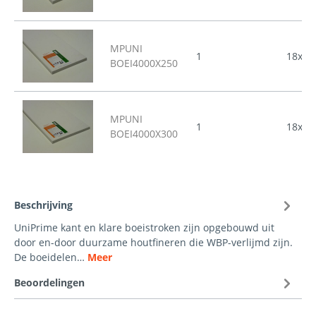
MPUNI
1
18x40
BOEI4000X250
MPUNI
1
18x40
BOEI4000X300
Beschrijving
UniPrime kant en klare boeistroken zijn opgebouwd uit
door en-door duurzame houtfineren die WBP-verlijmd zijn.
De boeidelen…
Meer
Beoordelingen