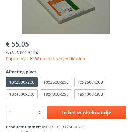
€ 55,05
excl. BTW € 45,50
Prijzen incl. BTW en excl. verzendkosten
Afmeting plaat
18x2500x200
18x2500x250
18x2500x300
18x4000x200
18x4000x250
18x4000x300
In het winkelmandje
Productnummer:
MPUNI BOEI2500X200