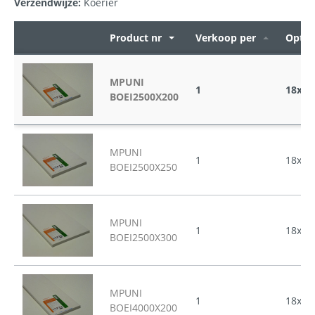
Verzendwijze:
Koerier
Product nr
Verkoop per
Optie
MPUNI
1
18x25
BOEI2500X200
MPUNI
1
18x25
BOEI2500X250
MPUNI
1
18x25
BOEI2500X300
MPUNI
1
18x40
BOEI4000X200