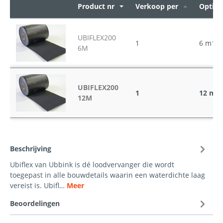
Product nr
Verkoop per
Opties
UBIFLEX200
1
6 m1
6M
UBIFLEX200
1
12 m1
12M
Beschrijving
Ubiflex van Ubbink is dé loodvervanger die wordt
toegepast in alle bouwdetails waarin een waterdichte laag
vereist is. Ubifl…
Meer
Beoordelingen