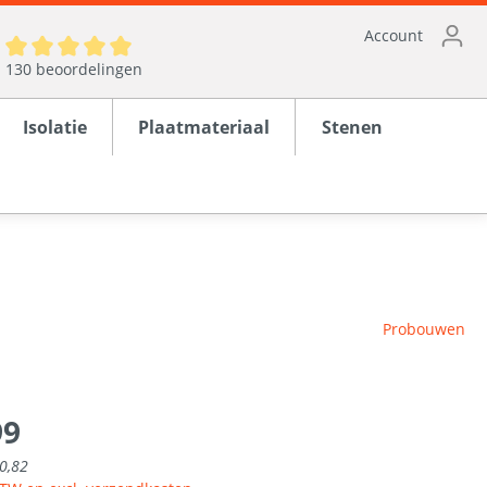
Account
130 beoordelingen
Isolatie
Plaatmateriaal
Stenen
ten
Probouwen
en
rond
99
0,82