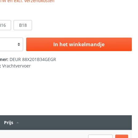
 BTW en excl. verzendkosten
B16
B18
In het winkelmandje
mer:
DEUR 88X201B34GEGR
:
Vrachtvervoer
Prijs