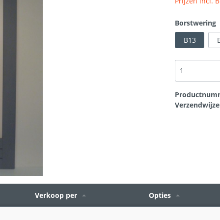
Prijzen incl.
rtikelen
t
Scheurherstel gevel
Bouwplaten
Borstwering
B13
loodvervanger
Hang en sluitwerk
Productnum
Verzendwijze
Verkoop per
Opties