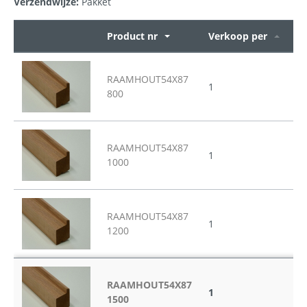
Verzendwijze:
Pakket
Product nr
Verkoop per
Op
RAAMHOUT54X87
1
80
800
RAAMHOUT54X87
1
10
1000
RAAMHOUT54X87
1
12
1200
RAAMHOUT54X87
1
15
1500