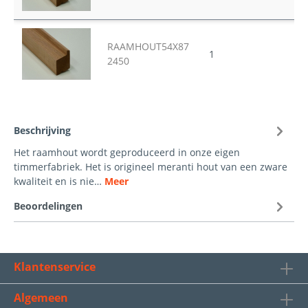
RAAMHOUT54X87
1
24
2450
Beschrijving
Het raamhout wordt geproduceerd in onze eigen
timmerfabriek. Het is origineel meranti hout van een zware
kwaliteit en is nie…
Meer
Beoordelingen
Klantenservice
Algemeen