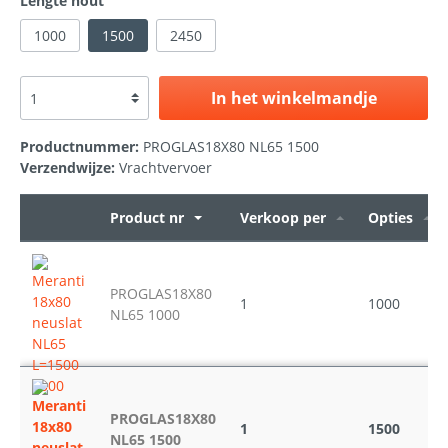
Lengte hout
1000
1500
2450
In het winkelmandje
Productnummer:
PROGLAS18X80 NL65 1500
Verzendwijze:
Vrachtvervoer
Product nr
Verkoop per
Opties
PROGLAS18X80
1
1000
NL65 1000
PROGLAS18X80
1
1500
NL65 1500