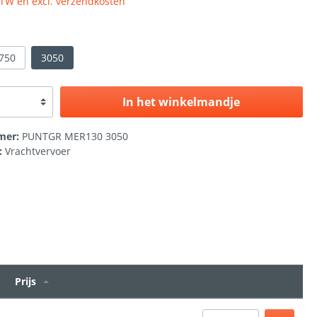
 BTW en excl. verzendkosten
750
3050
In het winkelmandje
mer:
PUNTGR MER130 3050
:
Vrachtvervoer
Prijs