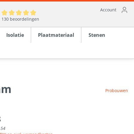
Account
130 beoordelingen
Isolatie
Plaatmateriaal
Stenen
mm
ten
Probouwen
en
rond
8
,54