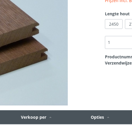
Prijzen incl.
rtikelen
t
Scheurherstel gevel
Bouwplaten
Lengte hout
2450
2
loodvervanger
Hang en sluitwerk
Productnum
Verzendwijze
Verkoop per
Opties