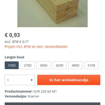
€ 0,93
excl. BTW € 0,77
Prijzen incl. BTW en excl. verzendkosten
Lengte hout
1000
2700
3600
4200
4800
5100
In het winkelmandje
Productnummer:
VUR 22X 60 M1
Verzendwijze:
Koerier