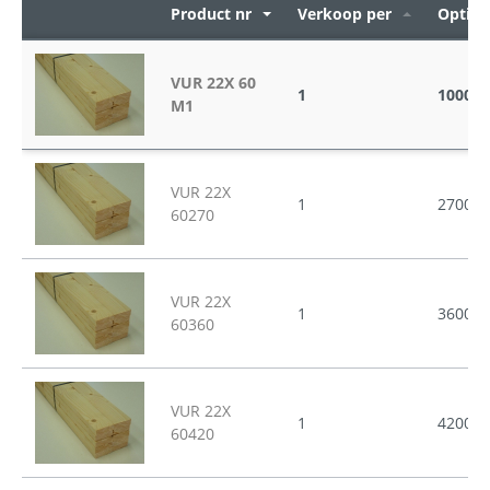
Product nr
Verkoop per
Opties
VUR 22X 60
1
1000
M1
VUR 22X
1
2700
60270
VUR 22X
1
3600
60360
VUR 22X
1
4200
60420