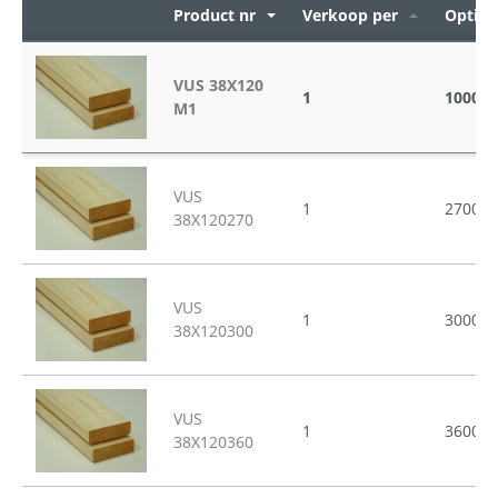
Product nr
Verkoop per
Opties
VUS 38X120
1
1000
M1
VUS
1
2700
38X120270
VUS
1
3000
38X120300
VUS
1
3600
38X120360