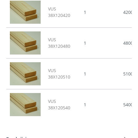
VUS
1
4200
38X120420
VUS
1
4800
38X120480
VUS
1
5100
38X120510
VUS
1
5400
38X120540