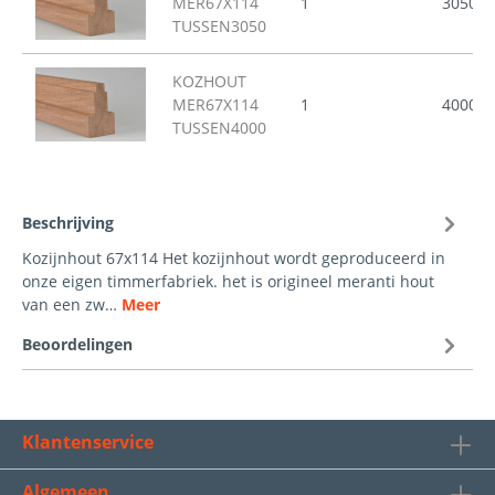
MER67X114
1
3050
TUSSEN3050
KOZHOUT
MER67X114
1
4000
TUSSEN4000
Beschrijving
Kozijnhout 67x114 Het kozijnhout wordt geproduceerd in
onze eigen timmerfabriek. het is origineel meranti hout
van een zw…
Meer
Beoordelingen
Klantenservice
Algemeen