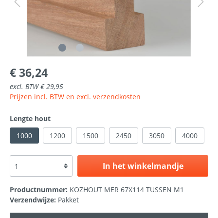
€ 36,24
excl. BTW € 29,95
Prijzen incl. BTW en excl. verzendkosten
Lengte hout
1000
1200
1500
2450
3050
4000
In het winkelmandje
Productnummer:
KOZHOUT MER 67X114 TUSSEN M1
Verzendwijze:
Pakket