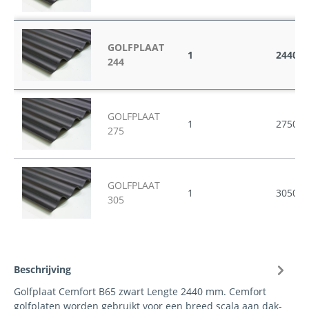
GOLFPLAAT
1
2440x1
244
GOLFPLAAT
1
2750x1
275
GOLFPLAAT
1
3050x1
305
Beschrijving
Golfplaat Cemfort B65 zwart Lengte 2440 mm. Cemfort
golfplaten worden gebruikt voor een breed scala aan dak-