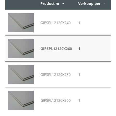
Product nr
Verkoop per
Op
GIPSPL12120X240
1
12
GIPSPL12120X260
1
12
GIPSPL12120X280
1
12
GIPSPL12120X300
1
12