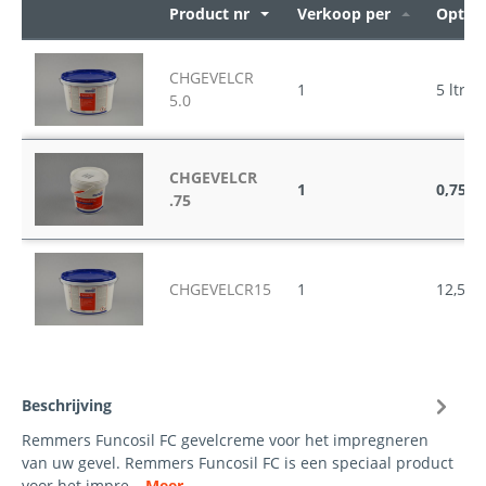
Product nr
Verkoop per
Opties
CHGEVELCR
1
5 ltr.
5.0
CHGEVELCR
1
0,75 lt
.75
CHGEVELCR15
1
12,5 ltr
Beschrijving
Remmers Funcosil FC gevelcreme voor het impregneren
van uw gevel. Remmers Funcosil FC is een speciaal product
voor het impre…
Meer