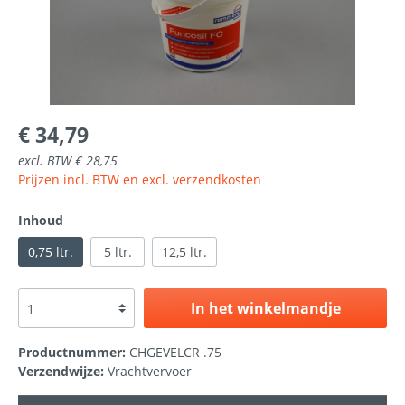
€ 34,79
excl. BTW € 28,75
Prijzen incl. BTW en excl. verzendkosten
Inhoud
0,75 ltr.
5 ltr.
12,5 ltr.
In het winkelmandje
Productnummer:
CHGEVELCR .75
Verzendwijze:
Vrachtvervoer