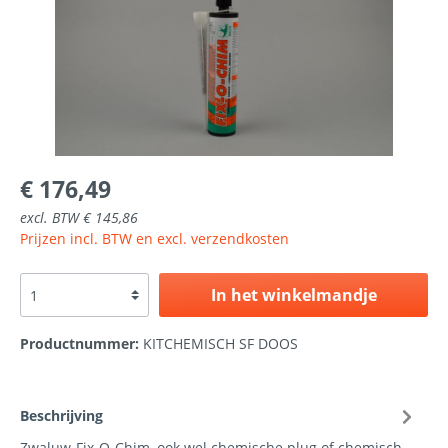
€ 176,49
excl. BTW € 145,86
Prijzen incl. BTW en excl. verzendkosten
In het winkelmandje
Productnummer:
KITCHEMISCH SF DOOS
Beschrijving
Zwaluw-Fix-O-Chim, ook wel chemische plug of chemisch