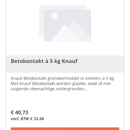
Betokontakt à 5 kg Knauf
Knauf Betokontakt grondeermiddel in emmers á 5 kg.
Met Knauf Betokontakt worden gladde, zwak of niet
zuigende steenachtige ondergronden
binnenshuis voorbehandeld om de hechting van de
gipspleister te verbeteren. Knauf Betokontakt vormt
een hechtbrug tussen de ondergrond en droging van
de aan te brengen gipspleister. Knauf Betokontakt is
€ 40,73
gebruiksklaar en wordt onverdund op de ondergrond
excl. BTW € 33,66
met de blokkwast of lamsvachtroller aangebracht.
Verbruik circa 350 gram per m².