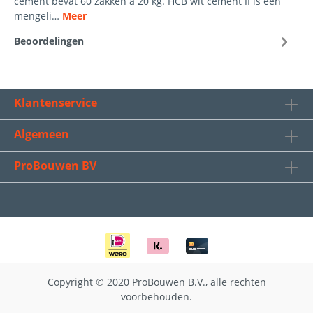
cement bevat 60 zakken á 20 kg. HCB wit cement II is een
mengeli…
Meer
Beoordelingen
Klantenservice
Algemeen
ProBouwen BV
Copyright © 2020 ProBouwen B.V., alle rechten
voorbehouden.