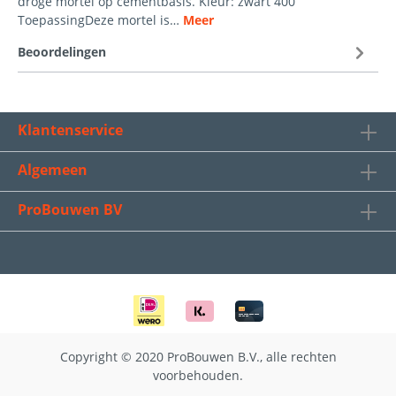
droge mortel op cementbasis. Kleur: zwart 400
ToepassingDeze mortel is…
Meer
Beoordelingen
Klantenservice
Algemeen
ProBouwen BV
Copyright © 2020 ProBouwen B.V., alle rechten
voorbehouden.