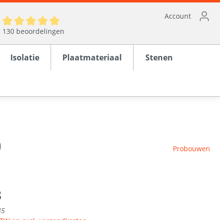
Account
130 beoordelingen
Isolatie
Plaatmateriaal
Stenen
0
ten
Probouwen
en
rond
3
45