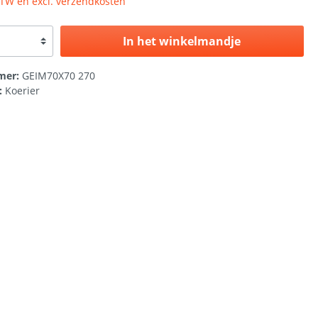
 BTW en excl. verzendkosten
In het winkelmandje
mer:
GEIM70X70 270
:
Koerier