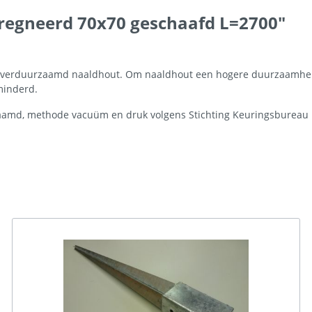
regneerd 70x70 geschaafd L=2700"
n verduurzaamd naaldhout. Om naaldhout een hogere duurzaamheid
minderd.
md, methode vacuüm en druk volgens Stichting Keuringsbureau 