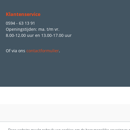
Klantenservice
0594 - 63 13 91
Openingstijden: ma. t/m vr.
8.00-12.00 uur
en
13.00-17.00 uur
Of via ons
contactformulier
.
Deze website maakt gebruik van cookies om de best mogelijke ervaring te