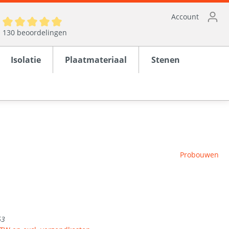
Account
130 beoordelingen
Isolatie
Plaatmateriaal
Stenen
ten
Probouwen
en
rond
63