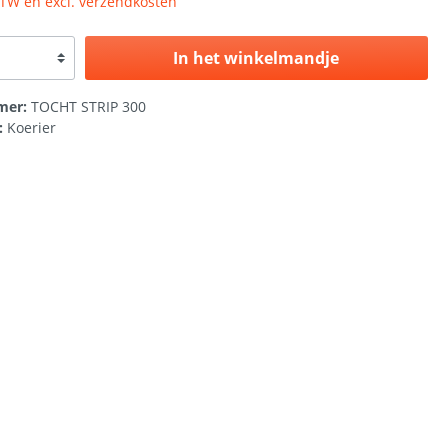
 BTW en excl. verzendkosten
In het winkelmandje
mer:
TOCHT STRIP 300
:
Koerier