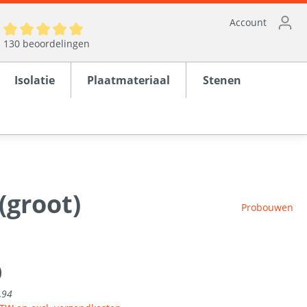
Account
130 beoordelingen
Isolatie
Plaatmateriaal
Stenen
(groot)
ten
Probouwen
en
rond
0
,94