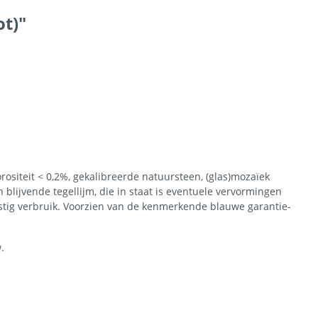
ot)"
ositeit < 0,2%, gekalibreerde natuursteen, (glas)mozaïek
 blijvende tegellijm, die in staat is eventuele vervormingen
nstig verbruik. Voorzien van de kenmerkende blauwe garantie-
.