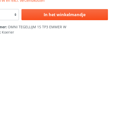
 BTW en excl. verzendkosten
In het winkelmandje
mer:
OMNI TEGELLIJM 15 TP3 EMMER W
:
Koerier