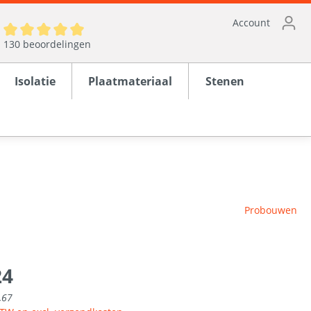
Account
130 beoordelingen
Isolatie
Plaatmateriaal
Stenen
ten
Probouwen
en
rond
24
,67