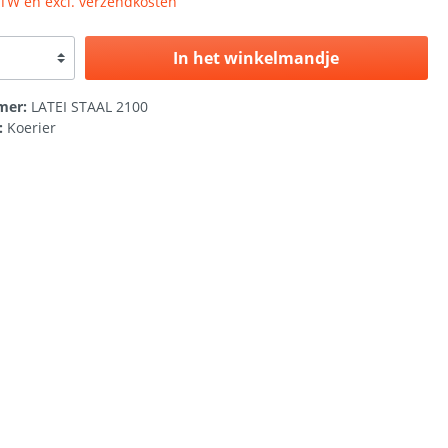
 BTW en excl. verzendkosten
In het winkelmandje
mer:
LATEI STAAL 2100
:
Koerier