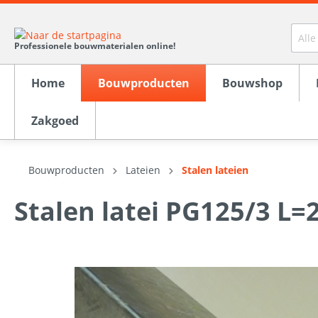
Professionele bouwmaterialen online!
Home
Bouwproducten
Bouwshop
Zakgoed
Bouwproducten
Lateien
Stalen lateien
Toon alles Bouwproducten
Toon alles Bouwshop
Toon alles Dakpannen
Toon alles Deuren
Toon alles Kozijnhout
Toon alles Hout
Toon alles Isolatie
Toon alles Plaatmateriaal
Toon alles Stenen
Toon alles Zakgoed
Stalen latei PG125/3 L
Remmers bouwchemie
Schroeven
Jacobi J11
Binnendeuren
Kozijnen / kozijnsets
Azobe/Bankirai
Rockwool Steenwol
Cementgebonden platen
Gevelstenen
Gips Zakgoed
Kunststo
Verf
Jacobi Z
Multiple
Glaslatt
Vellings
XPS isola
HPL Plaa
Cellenbe
Big Bags
(Protex)
Kit - Lijm - Pur
Alprokon deurnaald
Raamhout
Rabat
PIR Isolatie
Dakpanplaten
Mortel
Hulpstof
DTS Kuns
Vuren
Knauf Gl
MDF / Sp
Vensterbanken
Vliering
Stucadoren
Geïmpregneerd tuinhout
Multiplex
IJzerwar
WPC terr
Agnes pl
Lateien
Brio vlo