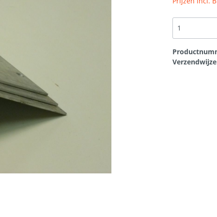
Prijzen incl.
rtikelen
t
Scheurherstel gevel
Bouwplaten
loodvervanger
Hang en sluitwerk
Productnum
Verzendwijze