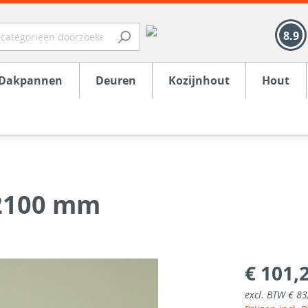
8.9
Dakpannen
Deuren
Kozijnhout
Hout
=2100 mm
f gevelbekleding
5 edelzwart
x deuren
en
chroot
tie
t
ton
 Zand / Grind
Raamdorpelstenen
Gereedschap
Jacobi Z5 verglaasd
Buitendeuren
Kozijnhout 67x114
Plinten en aftimmerlat
Isovlas
Underlayment
Raamdorpelstenen
Cement
fen
tstof onderdorpel
aswol
aanplaat
Overige winkelproduct
Kozijnhout 66x110 Geg
Vloerhout
OSB / V313
trappen
Mortel
€ 101,
en
asdelen
afondplaten
Overige
Golfplaten
excl. BTW € 83
erelementen