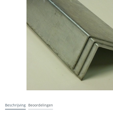
Stalen lateien
Folie
Lewis platen
Ubbink a
Gipsplaa
Werkhandschoenen
Ubiflex 
Beschrijving
Beoordelingen