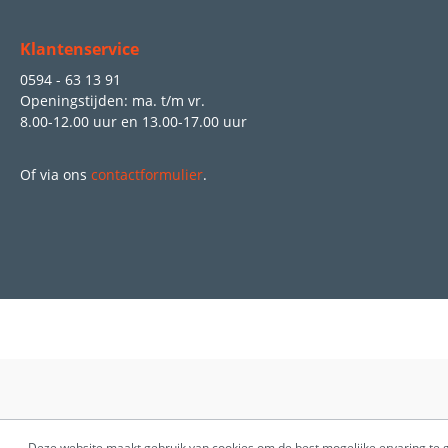
Klantenservice
0594 - 63 13 91
Openingstijden: ma. t/m vr.
8.00-12.00 uur
en
13.00-17.00 uur
Of via ons
contactformulier
.
Deze website maakt gebruik van cookies om de best mogelijke ervaring te