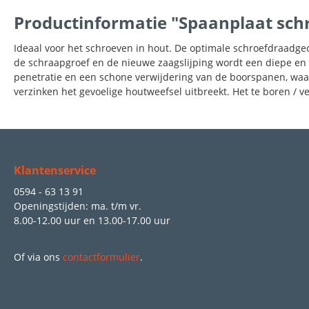
Productinformatie "Spaanplaat schro
Ideaal voor het schroeven in hout. De optimale schroefdraadgeo
de schraapgroef en de nieuwe zaagslijping wordt een diepe en s
penetratie en een schone verwijdering van de boorspanen, waa
verzinken het gevoelige houtweefsel uitbreekt. Het te boren / v
Klantenservice
0594 - 63 13 91
Openingstijden: ma. t/m vr.
8.00-12.00 uur
en
13.00-17.00 uur
Of via ons
contactformulier
.