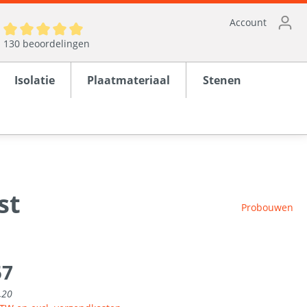
Account
130 beoordelingen
Isolatie
Plaatmateriaal
Stenen
st
ten
Probouwen
rond
57
en
,20