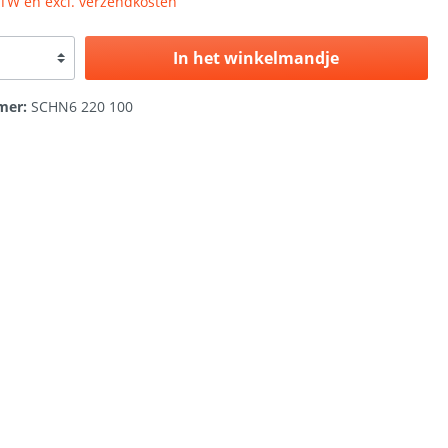
 BTW en excl. verzendkosten
In het winkelmandje
mer:
SCHN6 220 100