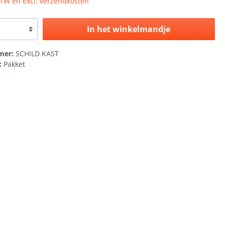
 BTW en excl. verzendkosten
In het winkelmandje
mer:
SCHILD KAST
:
Pakket