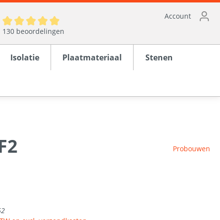
Account
130 beoordelingen
Isolatie
Plaatmateriaal
Stenen
 F2
ten
Probouwen
en
rond
62