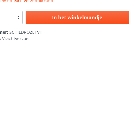
 BTW en excl. verzendkosten
In het winkelmandje
mer:
SCHILDROZETVH
:
Vrachtvervoer