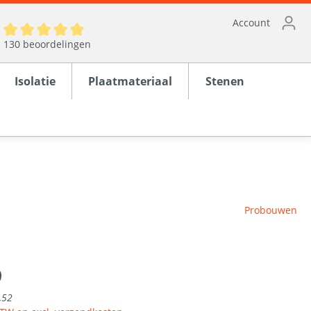
Account
130 beoordelingen
Isolatie
Plaatmateriaal
Stenen
ten
Probouwen
en
rond
9
,52