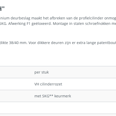
H"
nium deurbeslag maakt het afbreken van de profielcilinder onmogel
KG. Afwerking F1 geëloxeerd. Montage in stalen schroefnokken me
kte 38/40 mm. Voor dikkere deuren zijn er extra lange patentboute
per stuk
VH cilinderrozet
met SKG** keurmerk