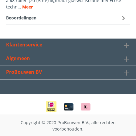
à 48 rollen (201,6 m²) ï»¿Knauf glaswol isolatie met Ecose-
techn…
Meer
Beoordelingen
Klantenservice
Algemeen
ProBouwen BV
Copyright © 2020 ProBouwen B.V., alle rechten
voorbehouden.