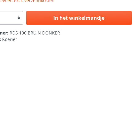
 BTW en excl. verzendkosten
In het winkelmandje
mer:
RDS 100 BRUIN DONKER
:
Koerier