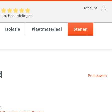
Account
130 beoordelingen
Isolatie
Plaatmateriaal
Stenen
d
ten
Probouwen
en
rond
99