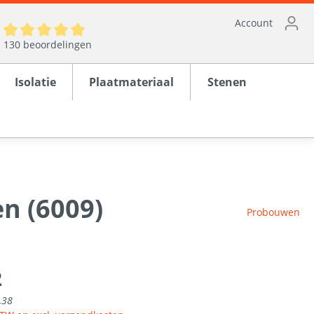
Account
130 beoordelingen
Isolatie
Plaatmateriaal
Stenen
n (6009)
ten
Probouwen
en
rond
2
,38