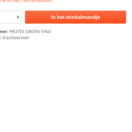
 BTW en excl. verzendkosten
In het winkelmandje
mer:
PROTEX GROEN EIND
:
Vrachtvervoer