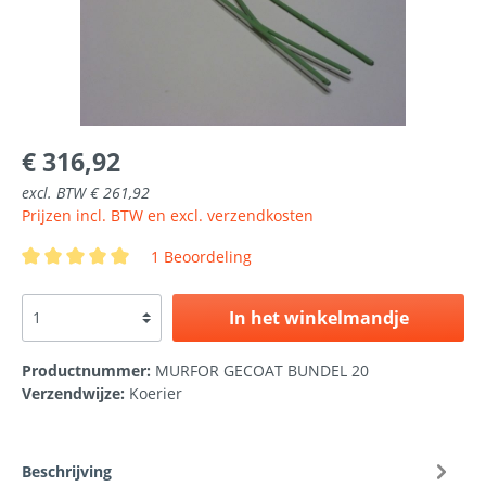
€ 316,92
excl. BTW € 261,92
Prijzen incl. BTW en excl. verzendkosten
1 Beoordeling
In het winkelmandje
Productnummer:
MURFOR GECOAT BUNDEL 20
Verzendwijze:
Koerier
Beschrijving